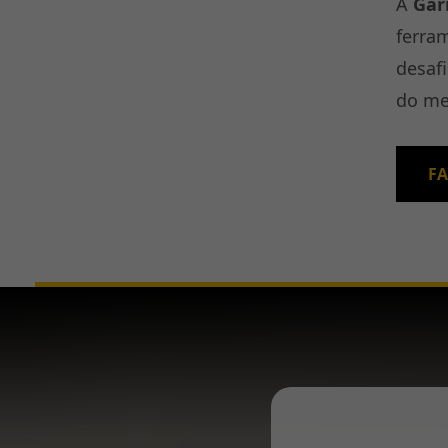
A
Gar
ferra
desaf
do me
F