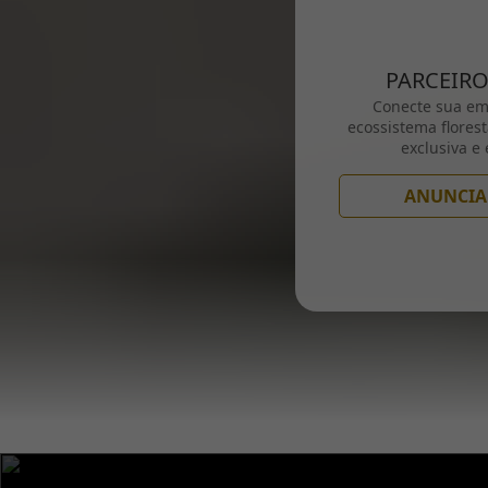
PARCEIRO
Conecte sua em
ecossistema florest
exclusiva e 
ANUNCIA